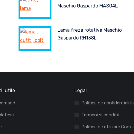
Maschio Gaspardo MAS04L
Lama freza rotativa Maschio
Gaspardo RH138L
ii utile
Legal
comand
Politica de confidentialit
latesc
Termeni si conditii
e
Politica de utilizare Cooki