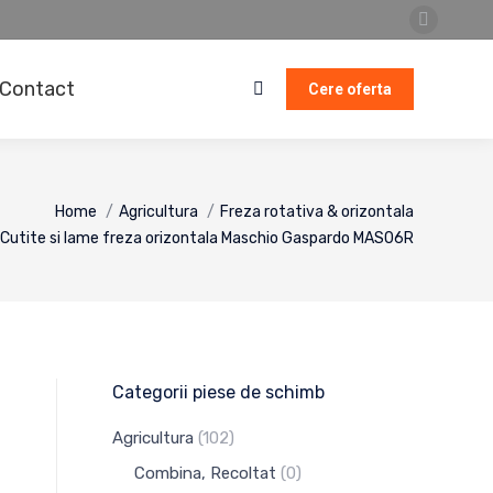
Faceboo
page
Contact
opens
Cere oferta
Search:
in
new
window
Home
Agricultura
Freza rotativa & orizontala
Cutite si lame freza orizontala Maschio Gaspardo MAS06R
Categorii piese de schimb
Agricultura
(102)
Combina, Recoltat
(0)