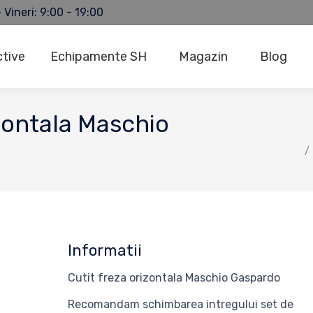
 Vineri: 9:00 - 19:00
ctive
Echipamente SH
Magazin
Blog
izontala Maschio
You are here:
Informatii
Cutit freza orizontala Maschio Gaspardo
Recomandam schimbarea intregului set de