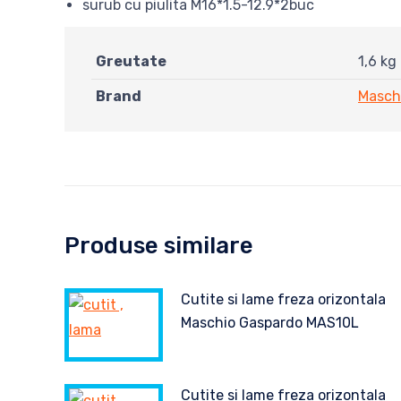
surub cu piulita M16*1.5-12.9*2buc
Greutate
1,6 kg
Brand
Masch
Produse similare
Cutite si lame freza orizontala
Maschio Gaspardo MAS10L
Cutite si lame freza orizontala