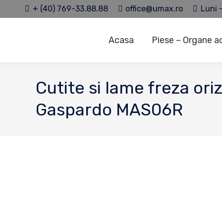
+ (40) 769-33.88.88
office@umax.ro
Luni -
Acasa
Piese – Organe a
Cutite si lame freza or
Gaspardo MAS06R