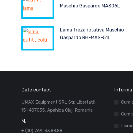
Maschio Gaspardo MAS06L
Lama freza rotativa Maschio
Gaspardo RH-MAS-51L
Date contact
Informat
UMAX Equipment SRL Str. Libertatii
Cum 
151 407035, Apahida Cluj, Romania
Cum p
M.
Livrar
+ (40) 769-33.88.88