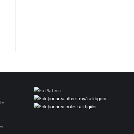
ate
es