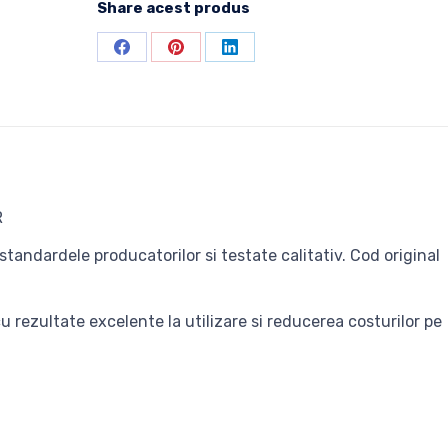
Share acest produs
Share
Share
Share
on
on
on
Facebook
Pinterest
LinkedIn
R
tandardele producatorilor si testate calitativ. Cod original
 rezultate excelente la utilizare si reducerea costurilor pe