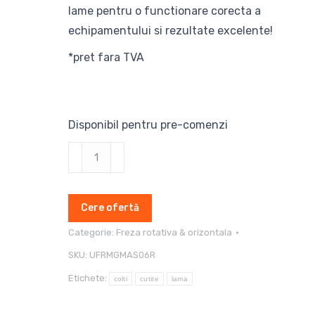
lame pentru o functionare corecta a
echipamentului si rezultate excelente!
*pret fara TVA
Disponibil pentru pre-comenzi
Cantitate
Cutite
si
Cere ofertă
lame
freza
Categorie:
Freza rotativa & orizontala
orizontala
SKU:
UFRMGMAS06R
Maschio
Etichete:
colti
cutite
lama
Gaspardo
MAS06R