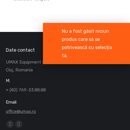
Nu a fost găsit niciun
produs care să se
potrivească cu selecția
Date contact
ta.
UMAX Equipment SRL Str. Libertatii 151 407035, Apahida
Cluj, Romania
M.
+ (40) 769-33.88.88
Email:
office@umax.ro
Find us on:
Facebook
Mail