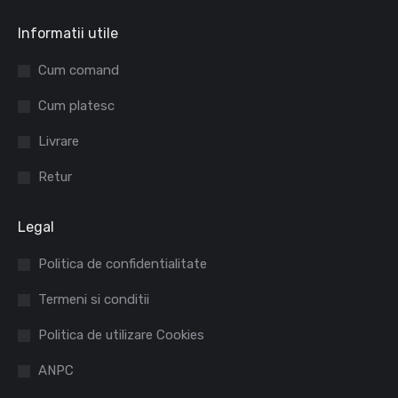
page
page
Informatii utile
opens
opens
in
in
Cum comand
new
new
Cum platesc
window
window
Livrare
Retur
Legal
Politica de confidentialitate
Termeni si conditii
Politica de utilizare Cookies
ANPC