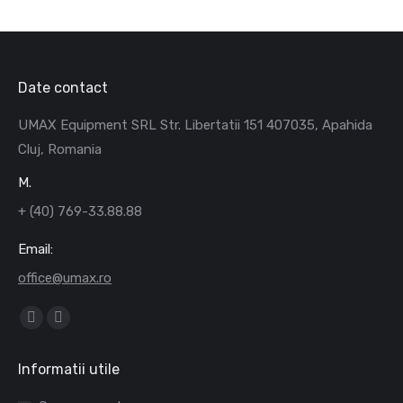
Date contact
UMAX Equipment SRL Str. Libertatii 151 407035, Apahida
Cluj, Romania
M.
+ (40) 769-33.88.88
Email:
office@umax.ro
Find us on:
Facebook
Mail
page
page
Informatii utile
opens
opens
in
in