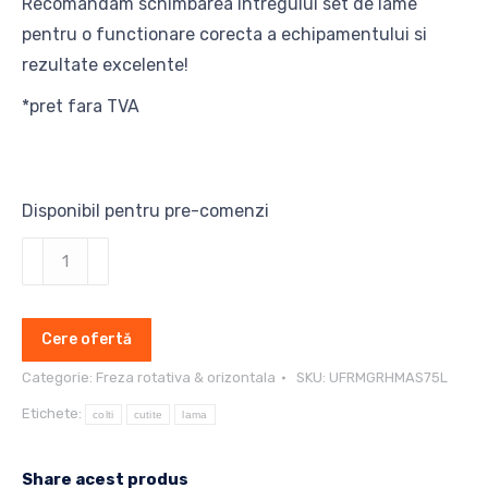
Recomandam schimbarea intregului set de lame
pentru o functionare corecta a echipamentului si
rezultate excelente!
*pret fara TVA
Disponibil pentru pre-comenzi
Cantitate
Lama
freza
Cere ofertă
rotativa
Maschio
Categorie:
Freza rotativa & orizontala
SKU:
UFRMGRHMAS75L
Gaspardo
Etichete:
colti
cutite
lama
RH-
MAS-
Share acest produs