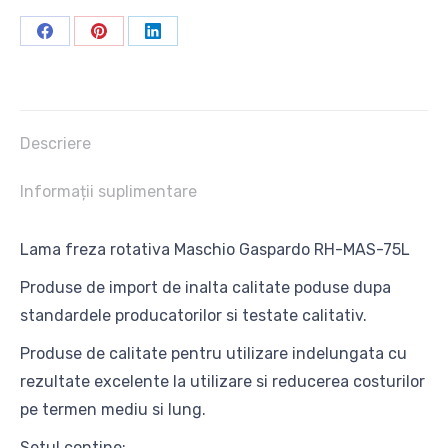
75L
Share
Share
Share
on
on
on
Facebook
Pinterest
LinkedIn
Descriere
Informații suplimentare
Lama freza rotativa Maschio Gaspardo RH-MAS-75L
Produse de import de inalta calitate poduse dupa
standardele producatorilor si testate calitativ.
Produse de calitate pentru utilizare indelungata cu
rezultate excelente la utilizare si reducerea costurilor
pe termen mediu si lung.
Setul contine: