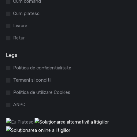
Cum comand
new
new
Cum platesc
window
window
Livrare
Retur
Legal
Politica de confidentialitate
Termeni si conditii
Politica de utilizare Cookies
ANPC