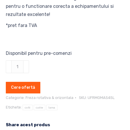
pentru o functionare corecta a echipamentului si
rezultate excelente!
*pret fara TVA
Disponibil pentru pre-comenzi
Cantitate
Cutite
si
Cere ofertă
lame
freza
Categorie:
Freza rotativa & orizontala
SKU:
UFRMGMAS45L
orizontala
Etichete:
colti
cutite
lama
Maschio
Gaspardo
Share acest produs
MAS45L