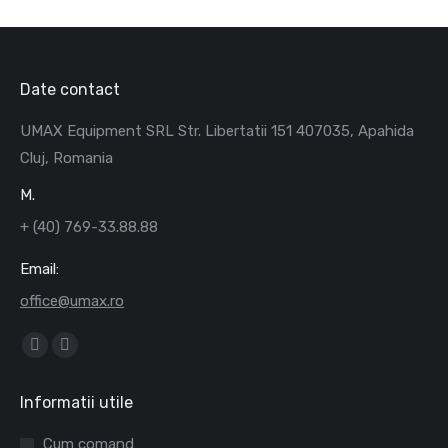
Date contact
UMAX Equipment SRL Str. Libertatii 151 407035, Apahida
Cluj, Romania
M.
+ (40) 769-33.88.88
Email:
office@umax.ro
Find us on:
Facebook
Mail
page
page
Informatii utile
opens
opens
in
in
Cum comand