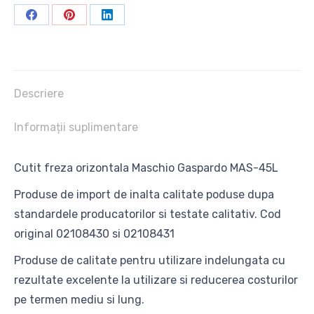
Share
Share
Share
on
on
on
Facebook
Pinterest
LinkedIn
Descriere
Informații suplimentare
Cutit freza orizontala Maschio Gaspardo MAS-45L
Produse de import de inalta calitate poduse dupa
standardele producatorilor si testate calitativ. Cod
original 02108430 si 02108431
Produse de calitate pentru utilizare indelungata cu
rezultate excelente la utilizare si reducerea costurilor
pe termen mediu si lung.