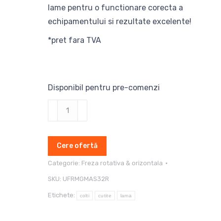
lame pentru o functionare corecta a
echipamentului si rezultate excelente!
*pret fara TVA
Disponibil pentru pre-comenzi
Cantitate
Cutite
si
Cere ofertă
lame
freza
Categorie:
Freza rotativa & orizontala
orizontala
SKU:
UFRMGMAS32R
Maschio
Etichete:
colti
cutite
lama
Gaspardo
MAS32R