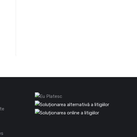
ate
es