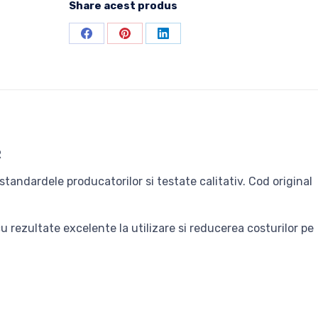
Share acest produs
Share
Share
Share
on
on
on
Facebook
Pinterest
LinkedIn
R
tandardele producatorilor si testate calitativ. Cod original
 rezultate excelente la utilizare si reducerea costurilor pe