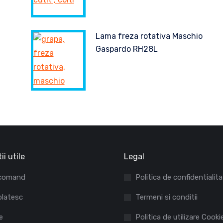
Lama freza rotativa Maschio
Gaspardo RH28L
ii utile
Legal
comand
Politica de confidentialit
latesc
Termeni si conditii
e
Politica de utilizare Cooki