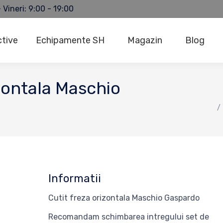
 Vineri: 9:00 - 19:00
ctive
Echipamente SH
Magazin
Blog
izontala Maschio
You are here:
Informatii
Cutit freza orizontala Maschio Gaspardo
Recomandam schimbarea intregului set de