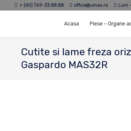
+ (40) 769-33.88.88
office@umax.ro
Luni -
Acasa
Piese – Organe a
Cutite si lame freza or
Gaspardo MAS32R