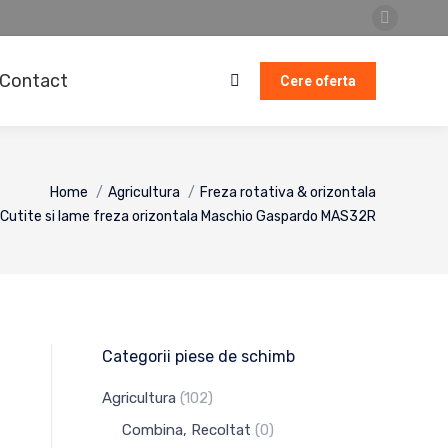
Faceboo
page
Contact
opens
Cere oferta
Search:
in
new
window
Home
Agricultura
Freza rotativa & orizontala
Cutite si lame freza orizontala Maschio Gaspardo MAS32R
Categorii piese de schimb
Agricultura
(102)
Combina, Recoltat
(0)