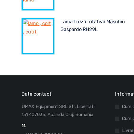
Lama freza rotativa Maschio
Gaspardo RH29L
Date contact
Informat
UMAX Equipment SRL Str. Libertatii
Cum 
151 407035, Apahida Cluj, Romania
Cum p
M.
Livrar