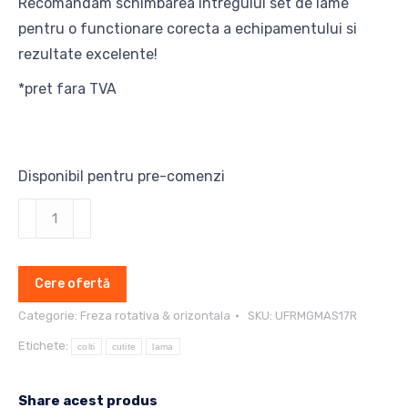
Recomandam schimbarea intregului set de lame
pentru o functionare corecta a echipamentului si
rezultate excelente!
*pret fara TVA
Disponibil pentru pre-comenzi
Cantitate
Cutite
si
Cere ofertă
lame
freza
Categorie:
Freza rotativa & orizontala
SKU:
UFRMGMAS17R
orizontala
Etichete:
colti
cutite
lama
Maschio
Gaspardo
Share acest produs