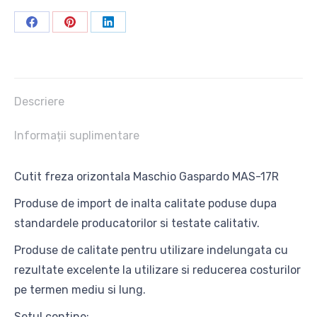
MAS17R
Share
Share
Share
on
on
on
Facebook
Pinterest
LinkedIn
Descriere
Informații suplimentare
Cutit freza orizontala Maschio Gaspardo MAS-17R
Produse de import de inalta calitate poduse dupa
standardele producatorilor si testate calitativ.
Produse de calitate pentru utilizare indelungata cu
rezultate excelente la utilizare si reducerea costurilor
pe termen mediu si lung.
Setul contine: