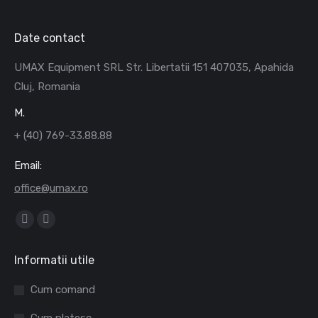
Date contact
UMAX Equipment SRL Str. Libertatii 151 407035, Apahida
Cluj, Romania
M.
+ (40) 769-33.88.88
Email:
office@umax.ro
Find us on:
Facebook
Mail
page
page
Informatii utile
opens
opens
in
in
Cum comand
new
new