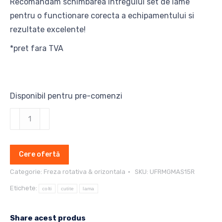
Recomandam schimbarea intregului set de lame
pentru o functionare corecta a echipamentului si
rezultate excelente!
*pret fara TVA
Disponibil pentru pre-comenzi
Cantitate
Cutite
si
Cere ofertă
lame
freza
Categorie:
Freza rotativa & orizontala
SKU:
UFRMGMAS15R
orizontala
Etichete:
colti
cutite
lama
Maschio
Gaspardo
Share acest produs