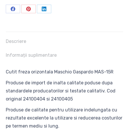
MAS15R
Share
Share
Share
on
on
on
Facebook
Pinterest
LinkedIn
Descriere
Informații suplimentare
Cutit freza orizontala Maschio Gaspardo MAS-15R
Produse de import de inalta calitate poduse dupa
standardele producatorilor si testate calitativ. Cod
original 24100404 si 24100405
Produse de calitate pentru utilizare indelungata cu
rezultate excelente la utilizare si reducerea costurilor
pe termen mediu si lung.